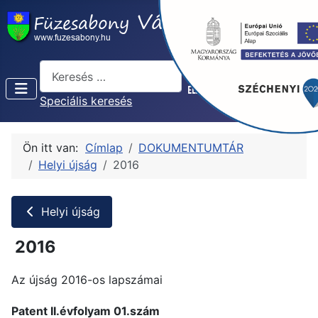
Keresés...
Speciális keresés
Ön itt van:
Címlap
DOKUMENTUMTÁR
Helyi újság
2016
Helyi újság
2016
Az újság 2016-os lapszámai
Patent II.évfolyam 01.szám