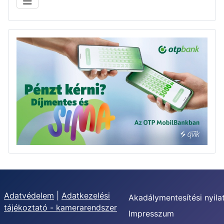
Adatvédelem
|
Adatkezelési
Akadálymentesítési nyila
tájékoztató - kamerarendszer
Impresszum