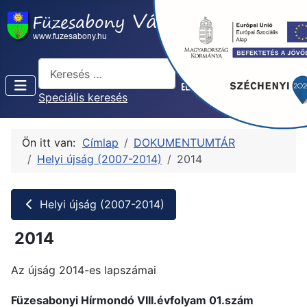
Keresés...
Speciális keresés
Ön itt van:
Címlap
DOKUMENTUMTÁR
Helyi újság (2007-2014)
2014
Helyi újság (2007-2014)
2014
Az újság 2014-es lapszámai
Füzesabonyi Hírmondó VIII.évfolyam 01.szám