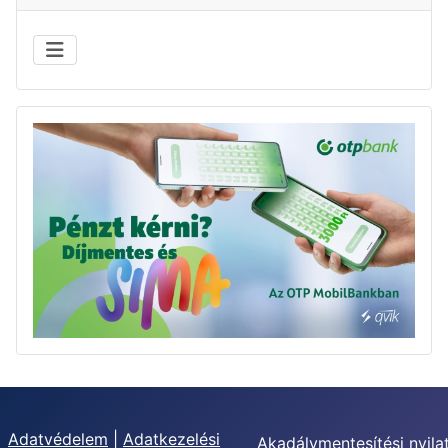
Adatvédelem
|
Adatkezelési
Akadálymentesítési nyila