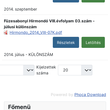
2014. szeptember
Füzesabonyi Hírmondó VIII.évfolyam 03.szám -
júliusi különszám
Hirmondo_2014_VIII-07K.pdf
Részletek
Letöltés
2014. július - KÜLÖNSZÁM
Kijelzettek
száma
Powered by
Phoca Download
Főmenü