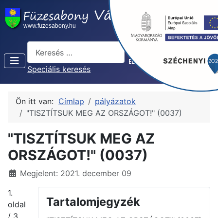
Keresés...
Speciális keresés
Ön itt van:
Címlap
pályázatok
"TISZTÍTSUK MEG AZ ORSZÁGOT!" (0037)
"TISZTÍTSUK MEG AZ
ORSZÁGOT!" (0037)
Részletek
Megjelent: 2021. december 09
1.
Tartalomjegyzék
oldal
/ 3