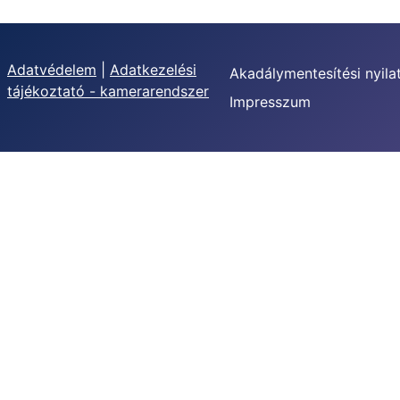
Adatvédelem
|
Adatkezelési
Akadálymentesítési nyila
tájékoztató - kamerarendszer
Impresszum