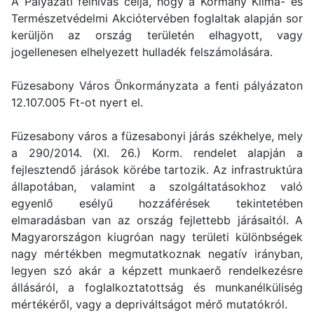
A Pályázati felhívás célja, hogy a Kormány Klíma- és
Természetvédelmi Akciótervében foglaltak alapján sor
kerüljön az ország területén elhagyott, vagy
jogellenesen elhelyezett hulladék felszámolására.
Füzesabony Város Önkormányzata a fenti pályázaton
12.107.005 Ft-ot nyert el.
Füzesabony város a füzesabonyi járás székhelye, mely
a 290/2014. (XI. 26.) Korm. rendelet alapján a
fejlesztendő járások körébe tartozik. Az infrastruktúra
állapotában, valamint a szolgáltatásokhoz való
egyenlő esélyű hozzáférések tekintetében
elmaradásban van az ország fejlettebb járásaitól. A
Magyarországon kiugróan nagy területi különbségek
nagy mértékben megmutatkoznak negatív irányban,
legyen szó akár a képzett munkaerő rendelkezésre
állásáról, a foglalkoztatottság és munkanélküliség
mértékéről, vagy a depriváltságot mérő mutatókról.