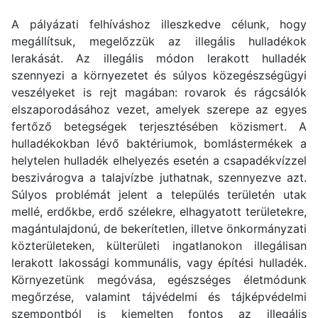
A pályázati felhíváshoz illeszkedve célunk, hogy
megállítsuk, megelőzzük az illegális hulladékok
lerakását. Az illegális módon lerakott hulladék
szennyezi a környezetet és súlyos közegészségügyi
veszélyeket is rejt magában: rovarok és rágcsálók
elszaporodásához vezet, amelyek szerepe az egyes
fertőző betegségek terjesztésében közismert. A
hulladékokban lévő baktériumok, bomlástermékek a
helytelen hulladék elhelyezés esetén a csapadékvízzel
beszivárogva a talajvízbe juthatnak, szennyezve azt.
Súlyos problémát jelent a település területén utak
mellé, erdőkbe, erdő szélekre, elhagyatott területekre,
magántulajdonú, de bekerítetlen, illetve önkormányzati
közterületeken, külterületi ingatlanokon illegálisan
lerakott lakossági kommunális, vagy építési hulladék.
Környezetünk megóvása, egészséges életmódunk
megőrzése, valamint tájvédelmi és tájképvédelmi
szempontból is kiemelten fontos az illegális