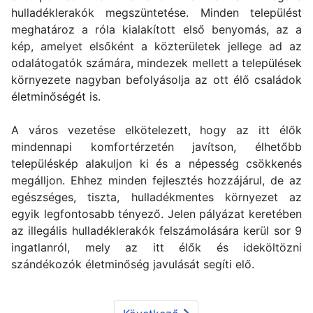
hulladéklerakók megszüntetése. Minden települést
meghatároz a róla kialakított első benyomás, az a
kép, amelyet elsőként a közterületek jellege ad az
odalátogatók számára, mindezek mellett a települések
környezete nagyban befolyásolja az ott élő családok
életminőségét is.
A város vezetése elkötelezett, hogy az itt élők
mindennapi komfortérzetén javítson, élhetőbb
településkép alakuljon ki és a népesség csökkenés
megálljon. Ehhez minden fejlesztés hozzájárul, de az
egészséges, tiszta, hulladékmentes környezet az
egyik legfontosabb tényező. Jelen pályázat keretében
az illegális hulladéklerakók felszámolására kerül sor 9
ingatlanról, mely az itt élők és ideköltözni
szándékozók életminőség javulását segíti elő.