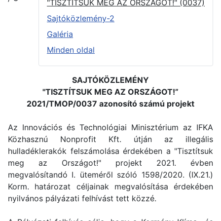
"TISZTÍTSUK MEG AZ ORSZÁGOT!" (0037)
Sajtóközlemény-2
Galéria
Minden oldal
SAJTÓKÖZLEMÉNY
"TISZTÍTSUK MEG AZ ORSZÁGOT!”
2021/TMOP/0037 azonosító számú projekt
Az Innovációs és Technológiai Minisztérium az IFKA
Közhasznú Nonprofit Kft. útján az illegális
hulladéklerakók felszámolása érdekében a "Tisztítsuk
meg az Országot!" projekt 2021. évben
megvalósítandó I. üteméről szóló 1598/2020. (IX.21.)
Korm. határozat céljainak megvalósítása érdekében
nyilvános pályázati felhívást tett közzé.