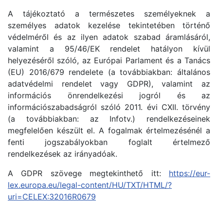
A tájékoztató a természetes személyeknek a
személyes adatok kezelése tekintetében történő
védelméről és az ilyen adatok szabad áramlásáról,
valamint a 95/46/EK rendelet hatályon kívül
helyezéséről szóló, az Európai Parlament és a Tanács
(EU) 2016/679 rendelete (a továbbiakban: általános
adatvédelmi rendelet vagy GDPR), valamint az
információs önrendelkezési jogról és az
információszabadságról szóló 2011. évi CXII. törvény
(a továbbiakban: az Infotv.) rendelkezéseinek
megfelelően készült el. A fogalmak értelmezésénél a
fenti jogszabályokban foglalt értelmező
rendelkezések az irányadóak.
A GDPR szövege megtekinthető itt:
https://eur-
lex.europa.eu/legal-content/HU/TXT/HTML/?
uri=CELEX:32016R0679