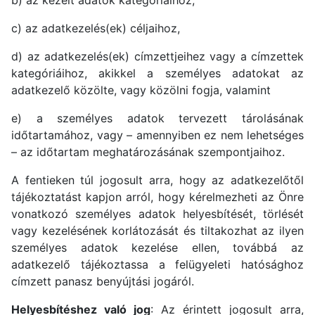
c) az adatkezelés(ek) céljaihoz,
d) az adatkezelés(ek) címzettjeihez vagy a címzettek
kategóriáihoz, akikkel a személyes adatokat az
adatkezelő közölte, vagy közölni fogja, valamint
e) a személyes adatok tervezett tárolásának
időtartamához, vagy – amennyiben ez nem lehetséges
– az időtartam meghatározásának szempontjaihoz.
A fentieken túl jogosult arra, hogy az adatkezelőtől
tájékoztatást kapjon arról, hogy kérelmezheti az Önre
vonatkozó személyes adatok helyesbítését, törlését
vagy kezelésének korlátozását és tiltakozhat az ilyen
személyes adatok kezelése ellen, továbbá az
adatkezelő tájékoztassa a felügyeleti hatósághoz
címzett panasz benyújtási jogáról.
Helyesbítéshez való jog
: Az érintett jogosult arra,