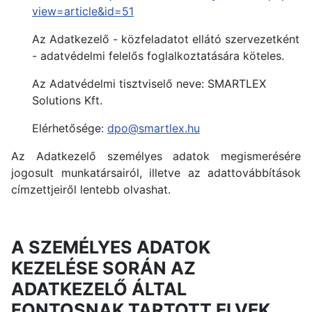
view=article&id=51
Az Adatkezelő - közfeladatot ellátó szervezetként
- adatvédelmi felelős foglalkoztatására köteles.
Az Adatvédelmi tisztviselő neve: SMARTLEX
Solutions Kft.
Elérhetősége:
dpo@smartlex.hu
Az Adatkezelő személyes adatok megismerésére
jogosult munkatársairól, illetve az adattovábbítások
címzettjeiről lentebb olvashat.
A SZEMÉLYES ADATOK
KEZELÉSE SORÁN AZ
ADATKEZELŐ ÁLTAL
FONTOSNAK TARTOTT ELVEK