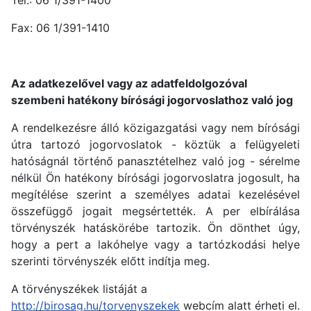
Fax: 06 1/391-1410
Az adatkezelővel vagy az adatfeldolgozóval
szembeni hatékony bírósági jogorvoslathoz való jog
A rendelkezésre álló közigazgatási vagy nem bírósági
útra tartozó jogorvoslatok - köztük a felügyeleti
hatóságnál történő panasztételhez való jog - sérelme
nélkül Ön hatékony bírósági jogorvoslatra jogosult, ha
megítélése szerint a személyes adatai kezelésével
összefüggő jogait megsértették. A per elbírálása
törvényszék hatáskörébe tartozik. Ön dönthet úgy,
hogy a pert a lakóhelye vagy a tartózkodási helye
szerinti törvényszék előtt indítja meg.
A törvényszékek listáját a
http://birosag.hu/torvenyszekek
webcím alatt érheti el.