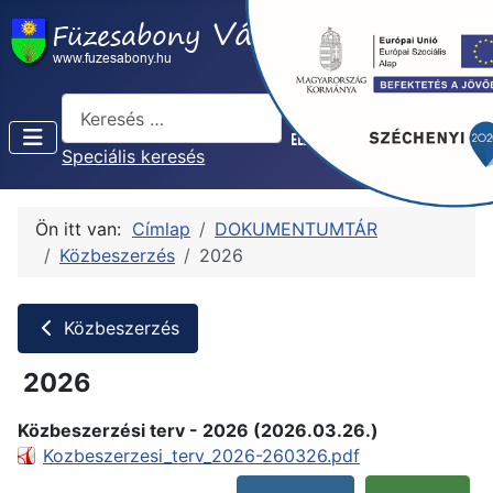
Keresés...
Speciális keresés
Ön itt van:
Címlap
DOKUMENTUMTÁR
Közbeszerzés
2026
Közbeszerzés
2026
Közbeszerzési terv - 2026 (2026.03.26.)
Kozbeszerzesi_terv_2026-260326.pdf