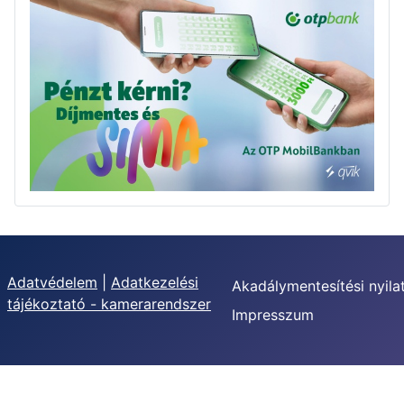
Adatvédelem
|
Adatkezelési
Akadálymentesítési nyila
tájékoztató - kamerarendszer
Impresszum