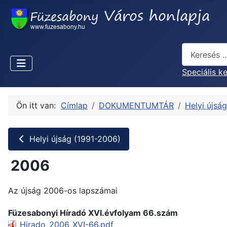
Keresés...
Speciális k
Ön itt van:
Címlap
DOKUMENTUMTÁR
Helyi újsá
Helyi újság (1991-2006)
2006
Az újság 2006-os lapszámai
Füzesabonyi Híradó XVI.évfolyam 66.szám
Hirado_2006_XVI-66.pdf