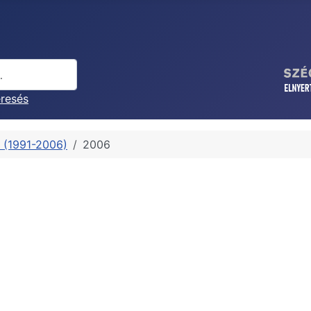
eresés
g (1991-2006)
2006