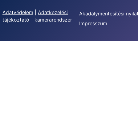
Adatvédelem
|
Adatkezelési
Akadálymentesítési nyila
tájékoztató - kamerarendszer
Impresszum