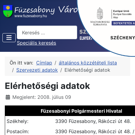
Keresés...
Speciális keresés
Ön itt van:
Címlap
általános közzétételi lista
Szervezeti adatok
Elérhetőségi adatok
Elérhetőségi adatok
Részletek
Megjelent: 2008. július 09
Füzesabonyi Polgármesteri Hivatal
Székhely:
3390 Füzesabony, Rákóczi út 48.
Postacím:
3390 Füzesabony, Rákóczi út 48. / 