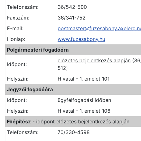
Telefonszám:
36/542-500
Faxszám:
36/341-752
E-mail:
postmaster@fuzesabony.axelero.n
Honlap:
www.fuzesabony.hu
Polgármesteri fogadóóra
előzetes bejelentkezés alapján
(36
Időpont:
512)
Helyszín:
Hivatal - 1. emelet 101
Jegyzői fogadóóra
Időpont:
ügyfélfogadási időben
Helyszín:
Hivatal - 1. emelet 106
Főépítész
- időpont előzetes bejelentkezés alapján
Telefonszám:
70/330-4598