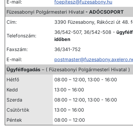
E-mail:
foepitesz@fuzesabony.hu
Füzesabonyi Polgármesteri Hivatal
- ADÓCSOPORT
Cím:
3390 Füzesabony, Rákóczi út 48. f
36/542-507, 36/542-508 -
ügyfél
Telefonszám:
időben
Faxszám:
36/341-752
E-mail:
postmaster@fuzesabony.axelero.n
Ügyfélfogadás
– ( Füzesabonyi Polgármesteri Hivatal )
Hétfő
08:00 – 12:00, 13:00 - 16:00
Kedd
13:00 – 16:00
Szerda
08:00 – 12:00, 13:00 - 16:00
Csütörtök
13:00 – 16:00
Péntek
08:00 – 12:00