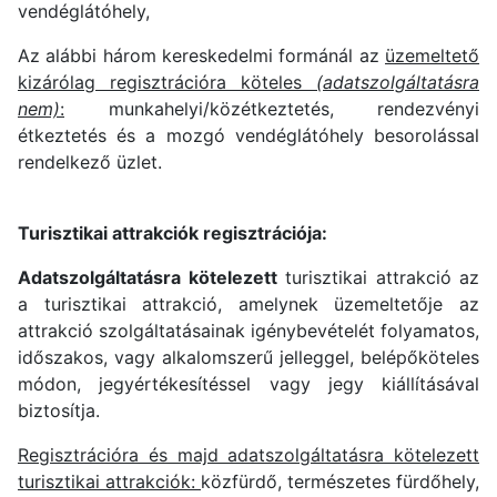
vendéglátóhely,
Az alábbi három kereskedelmi formánál az
üzemeltető
kizárólag regisztrációra köteles
(adatszolgáltatásra
nem)
:
munkahelyi/közétkeztetés, rendezvényi
étkeztetés és a mozgó vendéglátóhely besorolással
rendelkező üzlet.
Turisztikai attrakciók regisztrációja:
Adatszolgáltatásra kötelezett
turisztikai attrakció az
a turisztikai attrakció, amelynek üzemeltetője az
attrakció szolgáltatásainak igénybevételét folyamatos,
időszakos, vagy alkalomszerű jelleggel, belépőköteles
módon, jegyértékesítéssel vagy jegy kiállításával
biztosítja.
Regisztrációra és majd adatszolgáltatásra kötelezett
turisztikai attrakciók:
közfürdő, természetes fürdőhely,