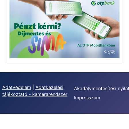
Adatvédelem
|
Adatkezelési
Akadálymentesítési nyila
tájékoztató - kamerarendszer
Impresszum