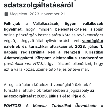
adatszolgáltatásáról
Részletek
Megjelent: 2023. november 21
Felhívjuk a Vállalkozások, Egyéni vállalkozók
figyelmét,
hogy minden bejelentésköteles alapján
online pénztárgép használatára köteles tevékenységet
végző, a Jegyző által nyilvántartásba vett
vendéglátó
üzletnek és turisztikai attrakciónak 2023. július 1.
napjáig regisztrálnia kell
a Nemzeti Turisztikai
Adatszolgáltató Központ elektronikus rendszerébe
(továbbiakban: NTAK
)
,
így célszerű ellenőrizni, hogy
ezt a vállalkozás/üzemeltető teljesítette-e már.
A regisztrációra kötelezett vendéglátó üzletek és
turisztikai attrakciók tekintetében a jogszabály
az
adatszolgáltatást 2023. július 1-jétől írja elő
.
FONTOS!
A Magyar Turisztikai Ügynökség a