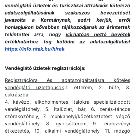
vendéglátó üzletek és turisztikai attrakciók kötelező
adatszolgáltatásának szakaszos bevezetését
javasolta a Kormánynak, ezért kérjük, erről
honlapjukon bővebben tájékozódjanak az érintettek
tekintettel arra, hogy
várhatóan nettó bevételi
értékhatárhoz fog kötődni az adatszolgáltatás!
https://info.ntak.hu/hirek
Vendéglátó üzletek regisztrációja:
Regisztrációra és adatszolgáltatásra köteles
vendéglátó üzlettípusok
:1. étterem, 2. büfé, 3.
cukrászda,
4. kávézó, alkoholmentes italokra specializálódott
vendéglátóhely, 5. italüzlet, bár, 6. zenés-táncos
szórakozóhely, 7. munkahelyi/közétkeztetést végző
vendéglátóhely, 8. gyorsétterem, 9. rendezvényi
étkeztetés, 10. alkalmi vendéglátóhely, 11. mozgó