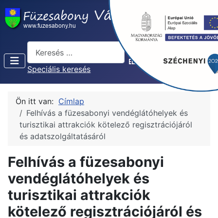
Keresés...
Speciális keresés
Ön itt van:
Címlap
Felhívás a füzesabonyi vendéglátóhelyek és
turisztikai attrakciók kötelező regisztrációjáról
és adatszolgáltatásáról
Felhívás a füzesabonyi
vendéglátóhelyek és
turisztikai attrakciók
kötelező regisztrációjáról és